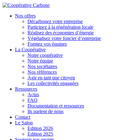
Nos offres
Décarbonez votre entreprise
Participez à la régénération locale
Réalisez des économies d’énergie
Végétalisez votre foncier d’entreprise
Formez vos équipes
La Coopérative
Notre coopérative
Notre équipe
Nos sociétaires
Nos références
Agir en tant que citoyen
Les collectivités engagées
Ressources
Actus
FAQ
Documentation et ressources
Ils parlent de nous
Contact
Le Salon
Edition 2026
Edition 2025
Soutenir nos projets