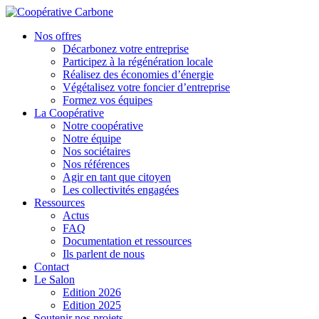
Nos offres
Décarbonez votre entreprise
Participez à la régénération locale
Réalisez des économies d’énergie
Végétalisez votre foncier d’entreprise
Formez vos équipes
La Coopérative
Notre coopérative
Notre équipe
Nos sociétaires
Nos références
Agir en tant que citoyen
Les collectivités engagées
Ressources
Actus
FAQ
Documentation et ressources
Ils parlent de nous
Contact
Le Salon
Edition 2026
Edition 2025
Soutenir nos projets