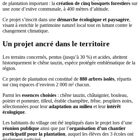
de plantation important : la
création de cinq bosquets forestiers
sur
une zone d’estive communale, à 400 mètres d’altitude.
Ce projet s’inscrit dans une
démarche écologique et paysagère
,
visant à enrichir le patrimoine naturel local tout en luttant contre le
changement climatique.
Un projet ancré dans le territoire
Les terrains concernés, pentus (jusqu’à 30 %) et acides, abritent
historiquement le chêne tauzin, espèce protégée emblématique de la
région.
Ce projet de plantation est constitué de
880 arbres isolés
, répartis
sur cinq espaces d’environ 2 000 m² chacun.
Parmi les
essences choisies
: chêne tauzin, châtaignier, bouleau,
poirier et pommier, tilleul, érable champêtre, frêne, peupliers noirs,
sélectionnées pour leur
adaptation au milieu
et leur
intérêt
écologique
.
Les habitants du village ont été impliqués dans le projet lors d’une
réunion publique
ainsi que par l’
organisation d’un chantier
participatif pour la plantation
, auquel les élèves des 3 écoles ont
également participé.