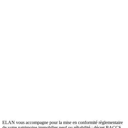
ELAN vous accompagne pour la mise en conformité règlementaire
de votre patrimoine immobilier neuf ou réhabilité : décret BACCS,