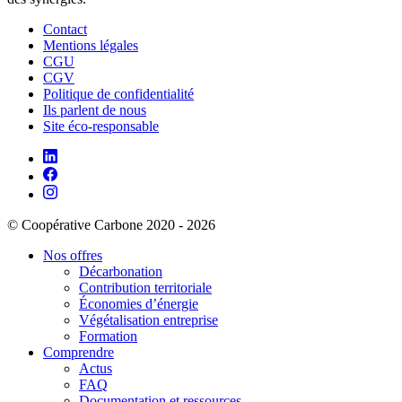
Contact
Mentions légales
CGU
CGV
Politique de confidentialité
Ils parlent de nous
Site éco-responsable
© Coopérative Carbone 2020 - 2026
Nos offres
Décarbonation
Contribution territoriale
Économies d’énergie
Végétalisation entreprise
Formation
Comprendre
Actus
FAQ
Documentation et ressources