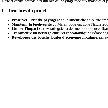
Cette diversité accroît la
résilience du paysage
face aux maladies et p
Co-bénéfices du projet
Préserver l’identité paysagère
et l’
authenticité
de ce site em
Maintenir la biodiversité
du Marais poitevin, zone Natura 200
Limiter l’impact sur les sols
grâce à des méthodes douces (band
Transmettre un héritage culturel et économique
: l’émondage
Développer des boucles locales d’économie circulaire
, par e