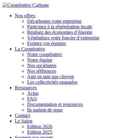
Nos offres
Décarbonez votre entreprise
Participez à la régénération locale
Réalisez des économies d’énergie
Végétalisez votre foncier d’entreprise
Formez vos équipes
La Coopérative
Notre coopérative
Notre équipe
Nos sociétaires
Nos références
Agir en tant que citoyen
Les collectivités engagées
Ressources
Actus
FAQ
Documentation et ressources
Ils parlent de nous
Contact
Le Salon
Edition 2026
Edition 2025
Soutenir nos projets