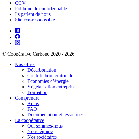
CGV
Politique de confidentialité
Ils parlent de nous
Site éco-responsable
© Coopérative Carbone 2020 - 2026
Nos offres
Décarbonation
Contribution territoriale
Économies d’énergie
Végétalisation entreprise
Formation
Comprendre
Actus
FAQ
Documentation et ressources
La coopérative
Qui sommes-nous
Notre équipe
Nos sociétaires