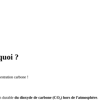
quoi ?
stration carbone !
on durable
du dioxyde de carbone (CO₂) hors de l’atmosphère
.