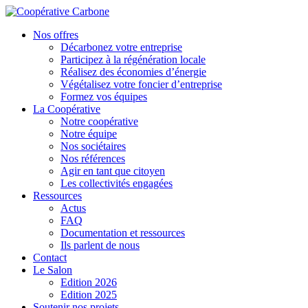
Nos offres
Décarbonez votre entreprise
Participez à la régénération locale
Réalisez des économies d’énergie
Végétalisez votre foncier d’entreprise
Formez vos équipes
La Coopérative
Notre coopérative
Notre équipe
Nos sociétaires
Nos références
Agir en tant que citoyen
Les collectivités engagées
Ressources
Actus
FAQ
Documentation et ressources
Ils parlent de nous
Contact
Le Salon
Edition 2026
Edition 2025
Soutenir nos projets