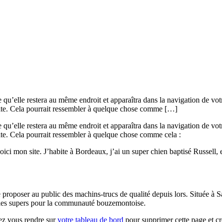
e qu’elle restera au même endroit et apparaîtra dans la navigation de vo
 site. Cela pourrait ressembler à quelque chose comme […]
e qu’elle restera au même endroit et apparaîtra dans la navigation de vo
site. Cela pourrait ressembler à quelque chose comme cela :
oici mon site. J’habite à Bordeaux, j’ai un super chien baptisé Russell, e
de proposer au public des machins-trucs de qualité depuis lors. Située
dules supers pour la communauté bouzemontoise.
iez vous rendre sur
votre tableau de bord
pour supprimer cette page et c