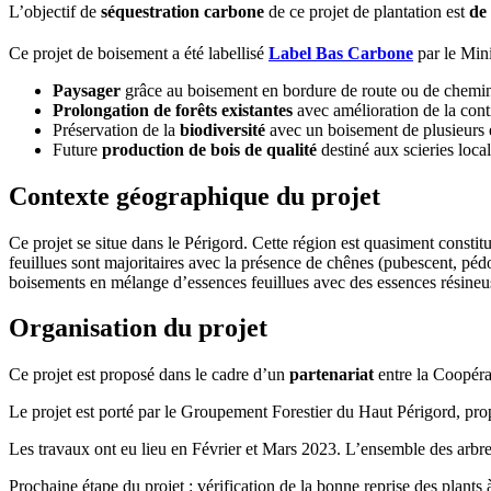
L’objectif de
séquestration carbone
de ce projet de plantation est
de
Ce projet de boisement a été labellisé
Label Bas Carbone
par le Mini
Paysager
grâce au boisement en bordure de route ou de chemi
Prolongation de forêts existantes
avec amélioration de la conti
Préservation de la
biodiversité
avec un boisement de plusieurs 
Future
production de bois de qualité
destiné aux scieries loca
Contexte géographique du projet
Ce projet se situe dans le Périgord. Cette région est quasiment constitu
feuillues sont majoritaires avec la présence de chênes (pubescent, pédo
boisements en mélange d’essences feuillues avec des essences résineuses
Organisation du projet
Ce projet est proposé dans le cadre d’un
partenariat
entre la Coopéra
Le projet est porté par le Groupement Forestier du Haut Périgord, propr
Les travaux ont eu lieu en Février et Mars 2023. L’ensemble des arbres 
Prochaine étape du projet : vérification de la bonne reprise des plants