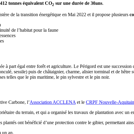
 412 tonnes équivalent CO
sur une durée de 30ans
.
2
stère de la transition énergétique en Mai 2022 et il propose plusieurs
co
n
nuité de l’habitat pour la faune
essences
les
ée à part égal entre forêt et agriculture. Le Périgord est une succession 
nculé, sessile) puis de châtaignier, charme, alisier torminal et de hêtr
 telles que le pin maritime, le pin sylvestre et le pin noir.
tive Carbone, l’
Association ACCLENA
et le
CRPF Nouvelle-Aquitai
iétaire du terrain, et qui a organisé les travaux de plantation avec un e
plantés ont bénéficié d’une protection contre le gibier, permettant ainsi
 à un an.